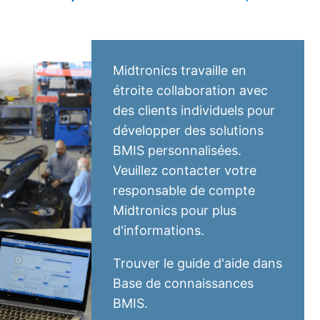
Midtronics travaille en
étroite collaboration avec
des clients individuels pour
développer des solutions
BMIS personnalisées.
Veuillez contacter votre
responsable de compte
Midtronics pour plus
d'informations.
Trouver le guide d'aide dans
Base de connaissances
BMIS
.