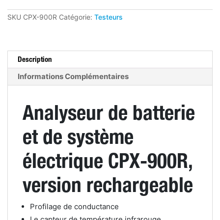
de
système
SKU
CPX-900R
Catégorie:
Testeurs
électrique
CPX-
900R,
version
rechargeable
Description
Informations Complémentaires
Analyseur de batterie
et de système
électrique CPX-900R,
version rechargeable
Profilage de conductance
Le capteur de température infrarouge