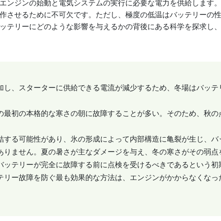
エンジンの始動と電気システムの実行に必要な電力を供給します。電
作させるために不可欠です。ただし、極度の低温はバッテリーの
ッテリーにどのような影響を与えるかの背後にある科学を探求し
加し、スターターに供給できる電流が減少するため、冬場はバッテ
の最初の本格的な寒さの朝に故障することが多い。そのため、秋の
結する可能性があり、氷の形成によって内部構造に亀裂が生じ、バ
ありません。夏の暑さが主なダメージを与え、冬の寒さがその弱点
バッテリーが完全に故障する前に点検を受けるべきであるという初
テリー故障を防ぐ最も効果的な方法は、エンジンがかからなくなっ