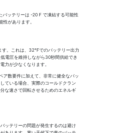
。
ッテリーは -20 F で凍結する可能性
可能性があります。
す。これは、32°Fでのバッテリー出力
の最低電圧を維持しながら30秒間供給でき
な電力が少なくなります。
ンペア数要件に加えて、非常に健全なバッ
りしている場合、実際のコールドクラン
十分な速さで回転させるためのエネルギ
かバッテリーの問題が発生するのは避け
順があります。寒い天候下で車のバッテ