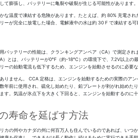
して膨張し、バッテリーに亀裂や破裂が生じる可能性があります
温度で凍結する危険があります。たとえば、約 80% 充電されたバ
ーが完全に放電した場合、電解液中の水は約 30 F で凍結する
用バッテリーの性能は、クランキングアンペア（CA）で測定されま
A）とは、バッテリーが0°F（約-18℃）の環境下で、7.2V以上
リーの始動電流も低下するため、エンジンを始動させるのに必要
ありません。 CCA 定格は、エンジンを始動するための実際のア
数年前に使用され、硫化し始めたり、鉛プレートが剥がれ始めた
ます。気温が氷点下を大きく下回ると、エンジンを始動するのに
の寿命を延ばす方法
リカの州やカナダの州に何百万人も住んでいるのであれば、いつ
健康を促進し、できるだけ長く動作し続けるために実行できる手