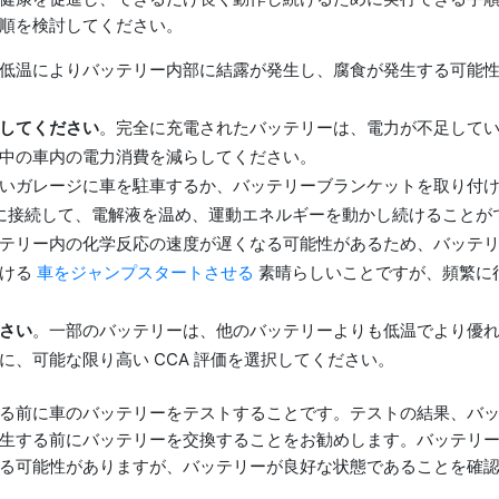
順を検討してください。
低温によりバッテリー内部に結露が発生し、腐食が発生する可能
してください
。完全に充電されたバッテリーは、電力が不足して
中の車内の電力消費を減らしてください。
いガレージに車を駐車するか、バッテリーブランケットを取り付け
うに接続して、電解液を温め、運動エネルギーを動かし続けることが
テリー内の化学反応の速度が遅くなる可能性があるため、バッテ
助ける
車をジャンプスタートさせる
素晴らしいことですが、頻繁に
さい
。一部のバッテリーは、他のバッテリーよりも低温でより優
、可能な限り高い CCA 評価を選択してください。
来する前に車のバッテリーをテストすることです。テストの結果、バ
生する前にバッテリーを交換することをお勧めします。バッテリ
る可能性がありますが、バッテリーが良好な状態であることを確